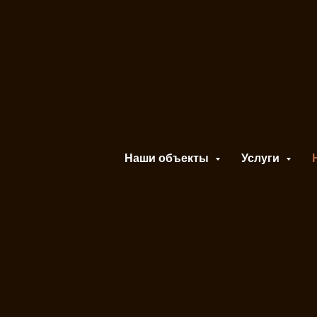
 «СК АЛЬЯН
Наши объекты
Услуги
01.01.2025
Видео к пятилетию ООО «С