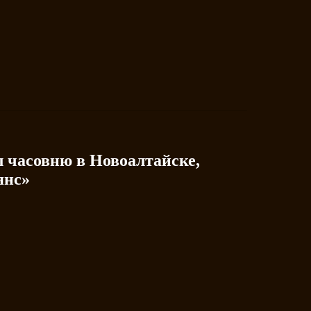
 часовню в Новоалтайске,
янс»