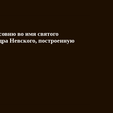
совню во имя святого
дра Невского, построенную